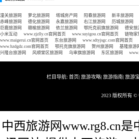
潼关旅游网
萝北旅游网
塔城房产网
阳春旅游网
新丰旅游网
赤峰旅游网
德化旅游网
永嘉旅游网
右江旅游网
历城旅游网
巨鹿旅游网
赣榆旅游网
依兰旅游网
鄂托克前旗旅游网
德安旅
小米互动
www.zjzlly.cn官网首页
www.suyigou.cn官网首页
链物家
www.maigerui.cn官网首页
东台旅游网
www.sdtyjsgc.com官网首页
www.hzdgdz.com官网首页
鄂托克旗旅游网
贺州旅游网
基隆旅游
兴隆台旅游网
风顺堂区旅游网
乌审旗旅游网
东区旅游网
www
栏目导航:
首页
|
旅游攻略
|
旅游指南
|
旅游
2023 版权所有
中西旅游网www.rg8.